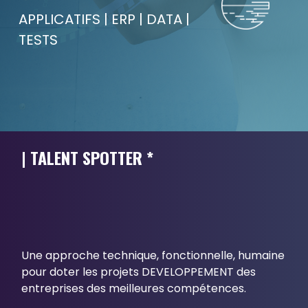
APPLICATIFS | ERP | DATA |
TESTS
| TALENT SPOTTER *
Espace candidat - Connexion
Pas de compte ?
S'inscrire ici
Une approche technique, fonctionnelle, humaine
pour doter les projets DEVELOPPEMENT des
Se souvenir de moi
entreprises des meilleures compétences.
Mot de passe oublié ?