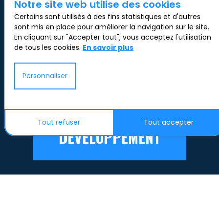
Notre site web utilise des cookies
Certains sont utilisés à des fins statistiques et d'autres
sont mis en place pour améliorer la navigation sur le site.
En cliquant sur "Accepter tout", vous acceptez l'utilisation
de tous les cookies.
En savoir plus
Personnaliser
DERNIÈRES OFFRES
Tout refuser
Tout accepter
DÉVELOPPEMENT